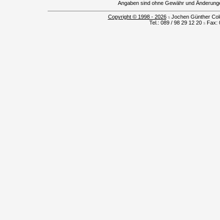
Angaben sind ohne Gewähr und Änderungen
Copyright © 1998 - 2026
s
Jochen Günther Colo
Tel.: 089 / 98 29 12 20
s
Fax: 