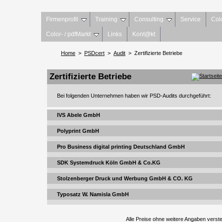
Firmenprofil
Training
Consulting
Service
Col
Color- / pdfMarkt
Links
Kont@kt
Home
>
PSDcert
>
Audit
> Zertifizierte Betriebe
Zertifizierte Betriebe
Bei folgenden Unternehmen haben wir PSD-Audits durchgeführt:
IVS Abele GmbH
Polyprint GmbH
Pro Business digital printing Deutschland GmbH
SDK Systemdruck Köln GmbH & Co.KG
Stolzenberger Druck und Werbung GmbH & CO. KG
Typosatz W. Namisla GmbH
Alle Preise ohne weitere Angaben verst