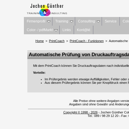
Firmenprofil
Training
Consulting
Service
Col
Color- / pdfMarkt
Links
Kont@kt
Home
>
PrintCoach
>
PrintCoach - Funktionen
> Automatische P
Automatische Prüfung von Druckauftragsd
Mit dem PrintCoach können Sie Druckauftragsdaten nach individuell
Vorteile:
Im Prüfergebnis werden etwaige Auffälligkeiten, Fehler oder a
Aus diesem Prüfergebnis können Sie per Knopfdruck einen 
Alle Preise ohne weitere Angaben verst
Angaben sind ohne Gewähr und Änderungen
Copyright © 1998 - 2026
s
Jochen Günther Colo
Tel.: 089 / 98 29 12 20
s
Fax: 