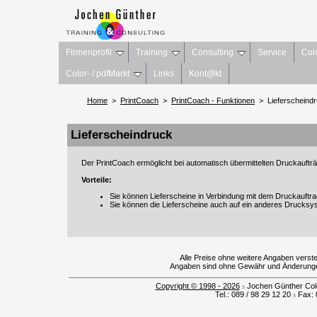
Firmenprofil
Training
Consulting
Service
Col
Color- / pdfMarkt
Links
Kont@kt
Home
>
PrintCoach
>
PrintCoach - Funktionen
> Lieferscheind
Lieferscheindruck
Der PrintCoach ermöglicht bei automatisch übermittelten Druckaufträ
Vorteile:
Sie können Lieferscheine in Verbindung mit dem Druckauft
Sie können die Lieferscheine auch auf ein anderes Drucksys
Alle Preise ohne weitere Angaben verst
Angaben sind ohne Gewähr und Änderungen
Copyright © 1998 - 2026
s
Jochen Günther Colo
Tel.: 089 / 98 29 12 20
s
Fax: 