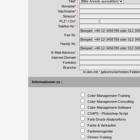
Titel
*
:
Vorname
*
:
Nachname
*
:
Strasse
*
:
PLZ
*
/
Ort
*
:
Telefon-Nr.
*
:
(Beispiel: +49-12-3456789 oder 012-34
Fax-Nr. :
(Beispiel: +49-12-3456789 oder 012-34
Handy-Nr. :
(Beispiel: +49-12-3456789 oder 012-34
E-Mail-Adresse
*
:
Internet-Domain :
Funktion :
Branche :
In den mit
*
gekennzeichneten Feldern 
Informationen zu :
Color-Managemant-Training
Color-Management-Consulting
Color-Management-Software
CS4PS - Photoshop-Script
Farb-Druck-Analyseform
Farbe & Verkaufen
Farbmessgeräte
Firmen-Training