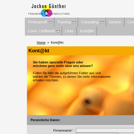
Firmenprofil
Training
Consulting
Service
Col
Color- / pdfMarkt
Links
Kont@kt
Home
> Kont@kt
Kont@kt
Sie haben spezielle Fragen oder
möchten gern mehr über uns wissen?
Füllen Sie bitte die aufgeführten Felder aus und
wählen die Themen, zu denen Sie mehr Informationen
erhalten möchten.
Persönliche Daten:
Firmenname
*
: