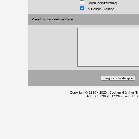
Fogra-Zertifizierung
In-House-Training
Zusätzliche Kommentare:
Copyright © 1998 - 2026
s
Jochen Günther Tra
Tel.: 089 / 98 29 12 20
s
Fax: 089 /